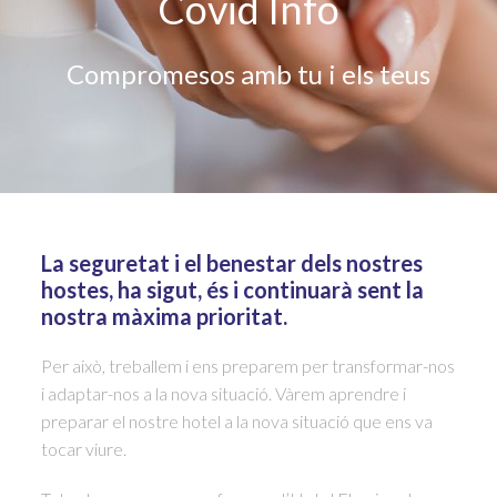
Covid Info
Compromesos amb tu i els teus
La seguretat i el benestar dels nostres
hostes, ha sigut, és i continuarà sent la
nostra màxima prioritat.
Per això, treballem i ens preparem per transformar-nos
i adaptar-nos a la nova situació. Vàrem aprendre i
preparar el nostre hotel a la nova situació que ens va
tocar viure.