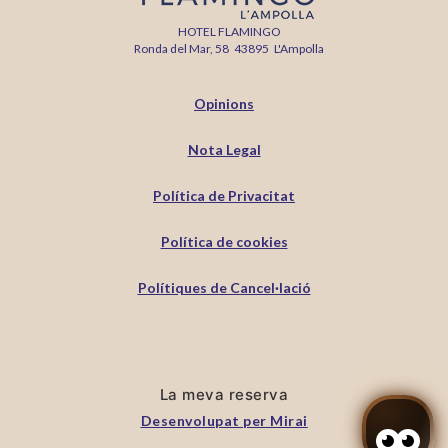
HOTEL FLAMINGO
Ronda del Mar, 58
43895
L'Ampolla
Opinions
Nota Legal
Política de Privacitat
Política de cookies
Polítiques de Cancel·lació
La meva reserva
Desenvolupat per
Mirai