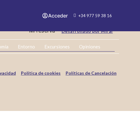
Acceder
+34 977 59 38 16
Mi reserva
Desarrollado por
Mirai
omía
Entorno
Excursiones
Opiniones
ivacidad
Política de cookies
Políticas de Cancelación