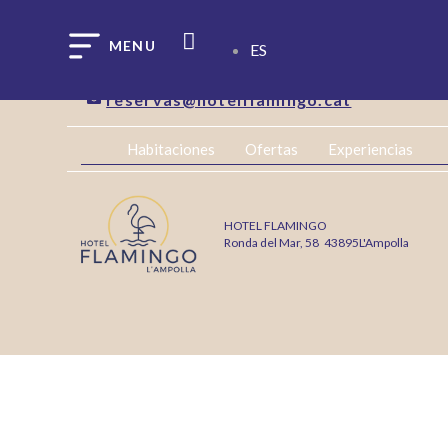
ES
+34 977 59 38 16
reservas@hotelflamingo.cat
Habitaciones
Ofertas
Experiencias
HOTEL FLAMINGO
Ronda del Mar, 58
43895
L'Ampolla