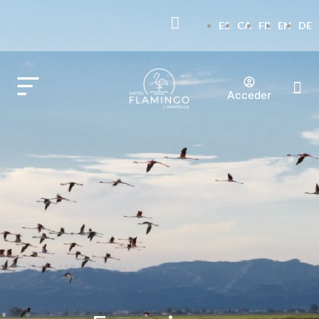
ES
CA
FR
EN
DE
Acceder