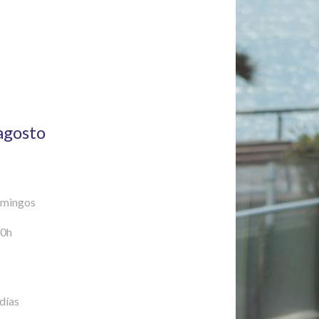
 agosto
omingos
30h
días