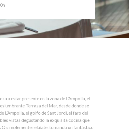
30h
a a estar presente en la zona de L’Ampolla, el
deslumbrante Terraza del Mar, desde donde se
 L’Ampolla, el golfo de Sant Jordi, el faro del
íbles vistas degustando la exquisita cocina que
. O simplemente relájate, tomando un fantástico